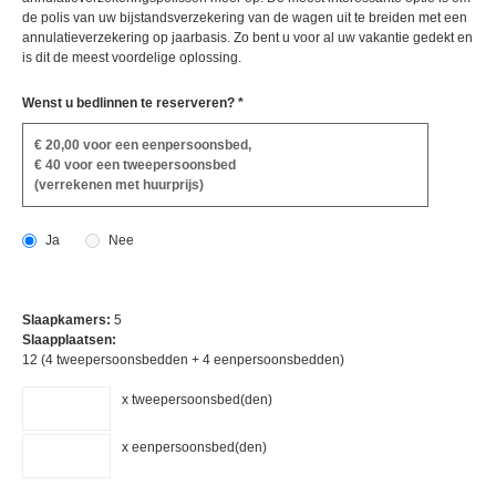
de polis van uw bijstandsverzekering van de wagen uit te breiden met een
annulatieverzekering op jaarbasis. Zo bent u voor al uw vakantie gedekt en
is dit de meest voordelige oplossing.
Wenst u bedlinnen te reserveren? *
€ 20,00 voor een eenpersoonsbed,
€ 40 voor een tweepersoonsbed
(verrekenen met huurprijs)
Ja
Nee
Slaapkamers:
5
Slaapplaatsen:
12 (4 tweepersoonsbedden + 4 eenpersoonsbedden)
x tweepersoonsbed(den)
x eenpersoonsbed(den)