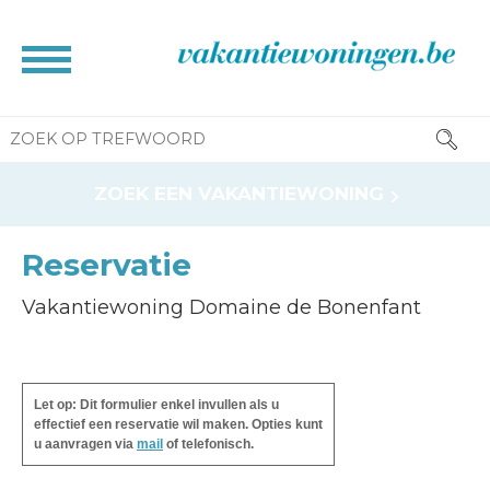
HOME
ZOEK EEN VAKANTIEWONING
BROCHURE
CONTACT
Reservatie
RESERVATIE INFO
Vakantiewoning Domaine de Bonenfant
INFORMATIE VOOR EIGENAAR
NEWS
Let op: Dit formulier enkel invullen als u
effectief een reservatie wil maken. Opties kunt
u aanvragen via
mail
of telefonisch.