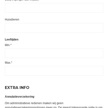
Huisdieren
Leeftijden
Min.*
Max.*
EXTRA INFO
Annulatieverzekering
Om administratieve redenen maken wij geen
annulatieverzekeringspolissen meer op. De meest interessante optie is om