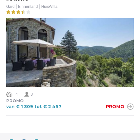
Gard
Binnenland
Huis/Villa
Huis/Villa (1)
Airco
Ja (4)
Nee (1)
4
8
PROMO
van € 1 309 tot € 2 457
PROMO