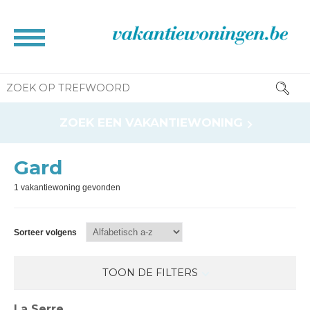
HOME
ZOEK EEN VAKANTIEWONING
BROCHURE
CONTACT
Gard
RESERVATIE INFO
1 vakantiewoning gevonden
INFORMATIE VOOR EIGENAAR
NEWS
Sorteer volgens
TOON DE FILTERS
La Serre
Type logement