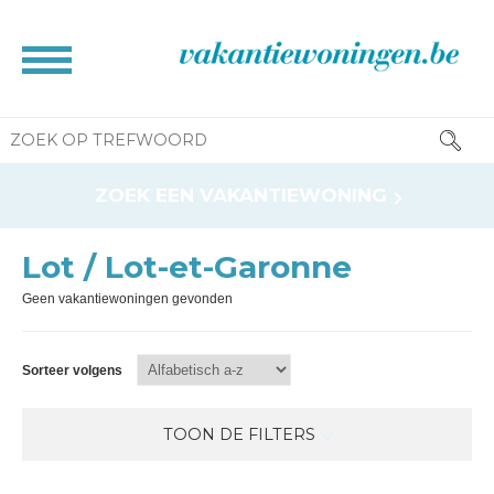
HOME
ZOEK EEN VAKANTIEWONING
BROCHURE
CONTACT
Lot / Lot-et-Garonne
RESERVATIE INFO
Geen vakantiewoningen gevonden
INFORMATIE VOOR EIGENAAR
NEWS
Sorteer volgens
TOON DE FILTERS