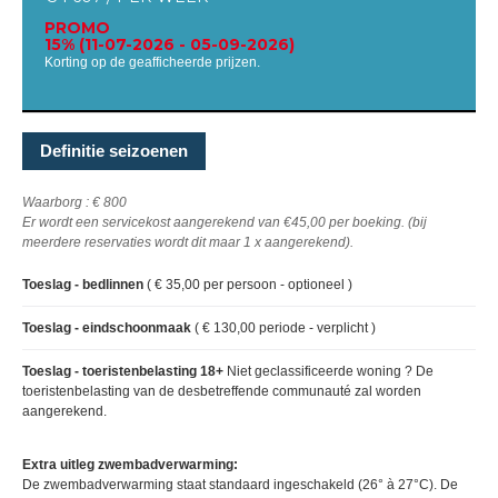
PROMO
15% (11-07-2026 - 05-09-2026)
Korting op de geafficheerde prijzen.
Definitie seizoenen
Waarborg : € 800
Er wordt een servicekost aangerekend van €45,00 per boeking. (bij
meerdere reservaties wordt dit maar 1 x aangerekend).
Toeslag - bedlinnen
( € 35,00 per persoon - optioneel )
Toeslag - eindschoonmaak
( € 130,00 periode - verplicht )
Toeslag - toeristenbelasting 18+
Niet geclassificeerde woning ? De
toeristenbelasting van de desbetreffende communauté zal worden
aangerekend.
Extra uitleg zwembadverwarming:
De zwembadverwarming staat standaard ingeschakeld (26° à 27°C). De