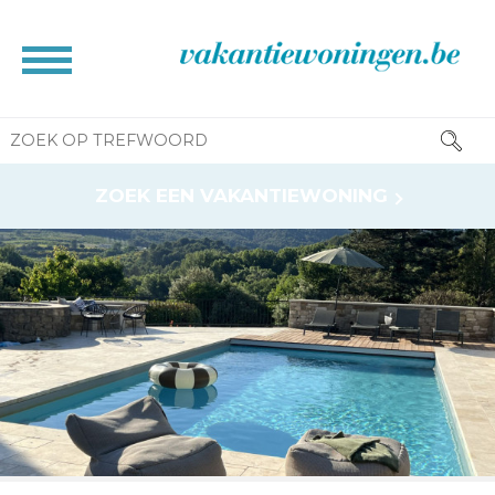
HOME
ZOEK EEN VAKANTIEWONING
BROCHURE
CONTACT
RESERVATIE INFO
INFORMATIE VOOR EIGENAAR
NEWS