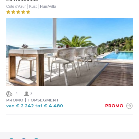
Côte d'Azur
Kust
Huis/Villa
Ja (4)
Nee (1)
Beveiligd zwembad
Ja (2)
Nee (1)
4
8
PROMO | TOPSEGMENT
van € 2 242 tot € 4 480
PROMO