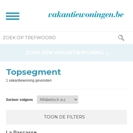
HOME
ZOEK EEN VAKANTIEWONING
BROCHURE
CONTACT
Topsegment
RESERVATIE INFO
1 vakantiewoning gevonden
INFORMATIE VOOR EIGENAAR
NEWS
Sorteer volgens
TOON DE FILTERS
La Rascasse
Verwarmd zwembad