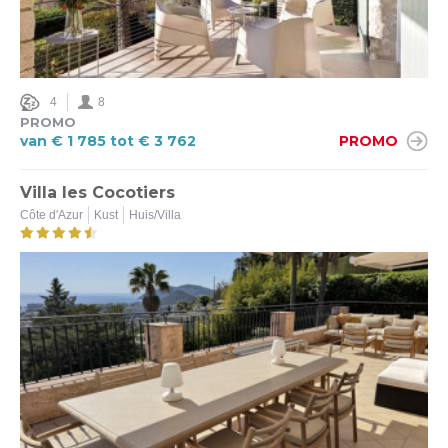
4
8
PROMO
van € 1 785 tot € 3 762
PROMO
Villa les Cocotiers
Côte d'Azur
Kust
Huis/Villa