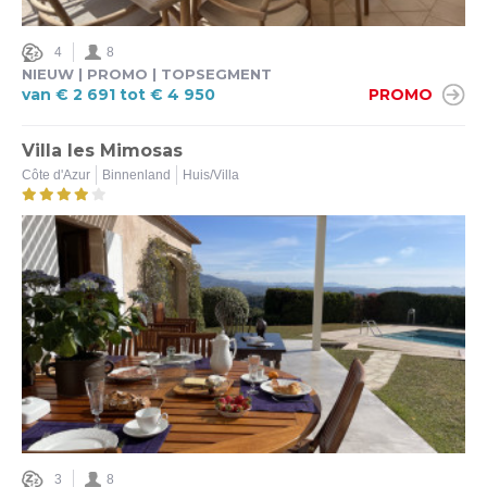
4
8
NIEUW | PROMO | TOPSEGMENT
van € 2 691 tot € 4 950
PROMO
Villa les Mimosas
Côte d'Azur
Binnenland
Huis/Villa
3
8