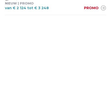
NIEUW | PROMO
van € 2 124 tot € 3 248
PROMO
ERKEND VERHUURKANTOOR
Vergunning nr. 8097
,
Ondernemingsnr. 0890826521
,
Actief sinds 1985, Polis B.A.
uitbating/beroepsaansprakelijkheid + Verzekering
Financieel Onvermogen bij Amlin Europe N.V.- Albert II-
laan 37 te 1030 BRUSSEL (toegelaten onder code 0745).
CONTACTEER ONS
Els Devlies - Kapelstraat 88 - 2840 Rumst (Terhagen) -
0477437537 -
Stuur ons een mail