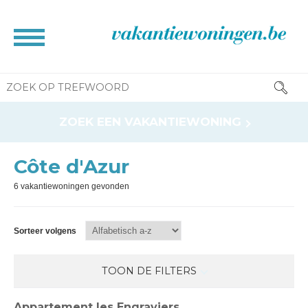
HOME
ZOEK EEN VAKANTIEWONING
BROCHURE
CONTACT
Côte d'Azur
RESERVATIE INFO
6 vakantiewoningen gevonden
INFORMATIE VOOR EIGENAAR
NEWS
Sorteer volgens
TOON DE FILTERS
Appartement les Engraviers
Ligging