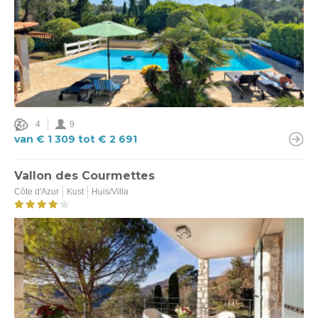
Ja (3)
Nee (1)
Ter plaatse laden mogelijk
Ja (3)
Nee (3)
4
9
van € 1 309 tot € 2 691
Vallon des Courmettes
Côte d'Azur
Kust
Huis/Villa