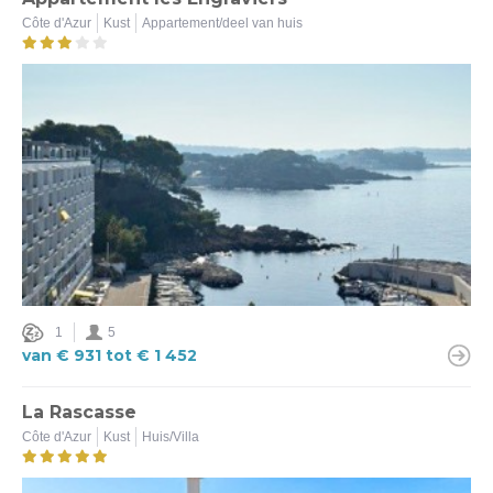
Côte d'Azur
Kust
Appartement/deel van huis
Kust (5)
Binnenland (1)
Type logement
Appartement/deel van huis (1)
Huis/Villa (5)
Verwarmd zwembad
Ja (11)
Nee (6)
1
5
van € 931 tot € 1 452
Airco
La Rascasse
Ja (6)
Côte d'Azur
Kust
Huis/Villa
Nee (1)