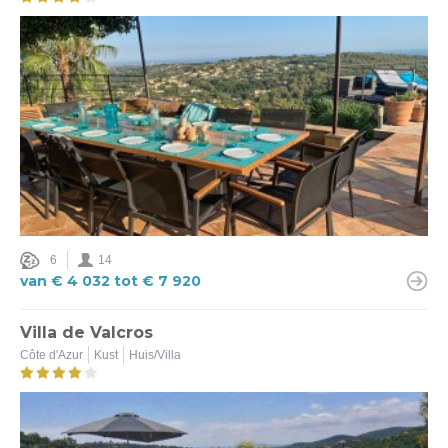
6
14
van € 4 032 tot € 7 920
Villa de Valcros
Côte d'Azur
Kust
Huis/Villa