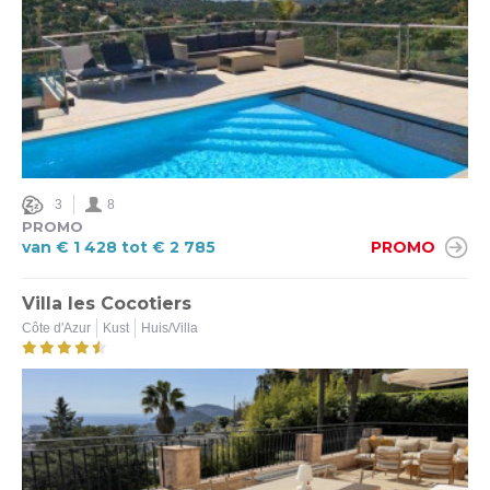
3
8
PROMO
van € 1 428 tot € 2 785
PROMO
Villa les Cocotiers
Côte d'Azur
Kust
Huis/Villa