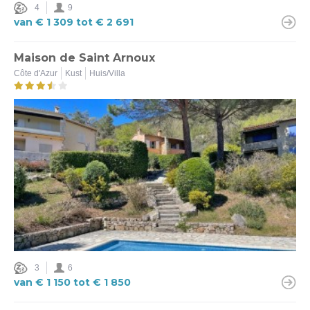
4
9
van € 1 309 tot € 2 691
Maison de Saint Arnoux
Côte d'Azur
Kust
Huis/Villa
3
6
van € 1 150 tot € 1 850