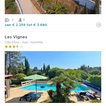
4
8
van € 2 259 tot € 3 680
Les Vignes
Côte d'Azur
Kust
Huis/Villa