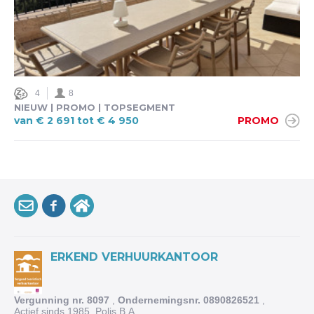
4
8
NIEUW | PROMO | TOPSEGMENT
van € 2 691 tot € 4 950
PROMO
ERKEND VERHUURKANTOOR
Vergunning nr. 8097
,
Ondernemingsnr. 0890826521
,
Actief sinds 1985, Polis B.A.