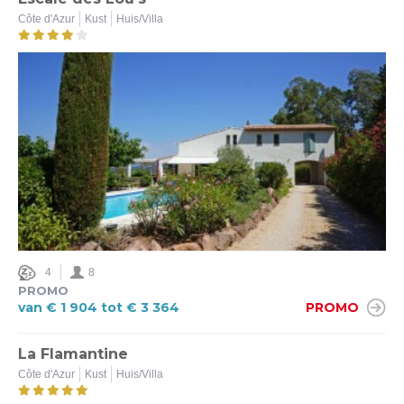
Côte d'Azur
Kust
Huis/Villa
Ja (3)
Nee (8)
Verwarmd zwembad
Ja (8)
Nee (4)
Airco
Ja (10)
Nee (1)
4
8
PROMO
van € 1 904 tot € 3 364
PROMO
Omheinde tuin
Ja (6)
La Flamantine
Nee (11)
Côte d'Azur
Kust
Huis/Villa