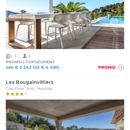
4
8
PROMO | TOPSEGMENT
van € 2 242 tot € 4 480
PROMO
Les Bougainvilliers
Côte d'Azur
Kust
Huis/Villa