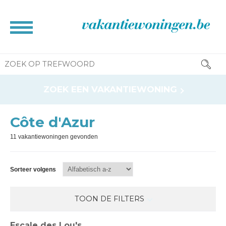
HOME
ZOEK EEN VAKANTIEWONING
BROCHURE
CONTACT
Côte d'Azur
RESERVATIE INFO
11 vakantiewoningen gevonden
INFORMATIE VOOR EIGENAAR
NEWS
Sorteer volgens
TOON DE FILTERS
Escale des Lou's
Huisdieren toegelaten