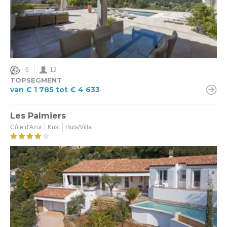
6
12
TOPSEGMENT
van € 1 785 tot € 4 633
Les Palmiers
Côte d'Azur
Kust
Huis/Villa