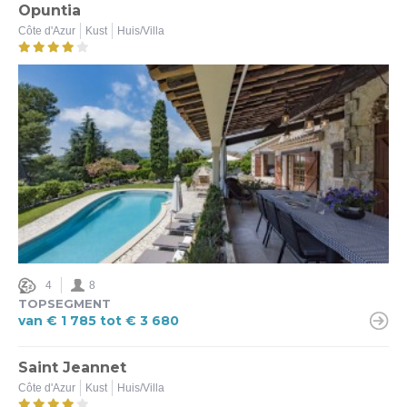
Opuntia
Côte d'Azur
Kust
Huis/Villa
4
8
TOPSEGMENT
van € 1 785 tot € 3 680
Saint Jeannet
Côte d'Azur
Kust
Huis/Villa