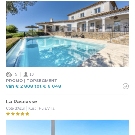
Beveiligd zwembad
Ja (4)
Nee (7)
Sterren
3,5 (2)
4 (6)
4,5 (1)
5 (2)
5
10
PROMO | TOPSEGMENT
van € 2 808 tot € 6 048
Ter plaatse laden mogelijk
Ja (3)
La Rascasse
Nee (8)
Côte d'Azur
Kust
Huis/Villa