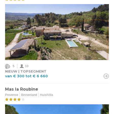
5
10
NIEUW | TOPSEGMENT
van € 300 tot € 6 660
Mas la Roubine
Provence
Binnenland
Huis/Villa