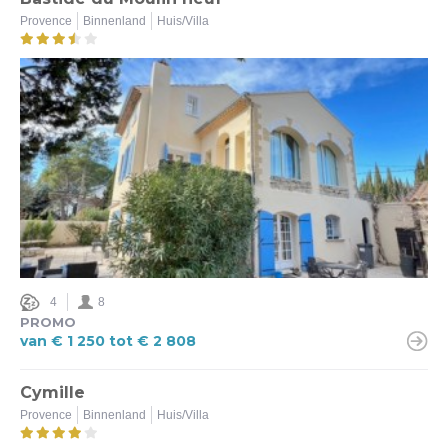
Provence
Binnenland
Huis/Villa
Ja (2)
Nee (9)
Verwarmd zwembad
Ja (8)
Nee (3)
Airco
Ja (7)
Nee (4)
4
8
PROMO
van € 1 250 tot € 2 808
Omheinde tuin
Ja (9)
Cymille
Nee (11)
Provence
Binnenland
Huis/Villa