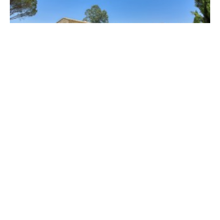
6
15
TOPSEGMENT
van € 2 825 tot € 5 225
Villa de Carasse
Provence
Binnenland
Huis/Villa