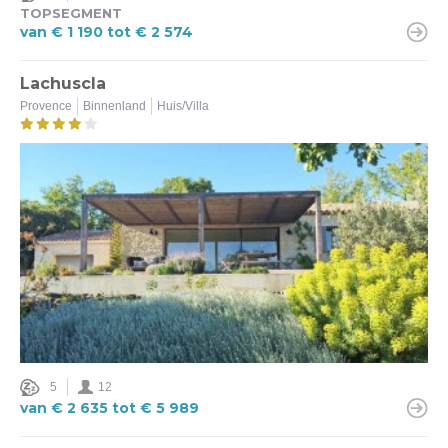
TOPSEGMENT
van € 1 190 tot € 2 574
Lachuscla
Provence
Binnenland
Huis/Villa
5
12
van € 2 635 tot € 5 989