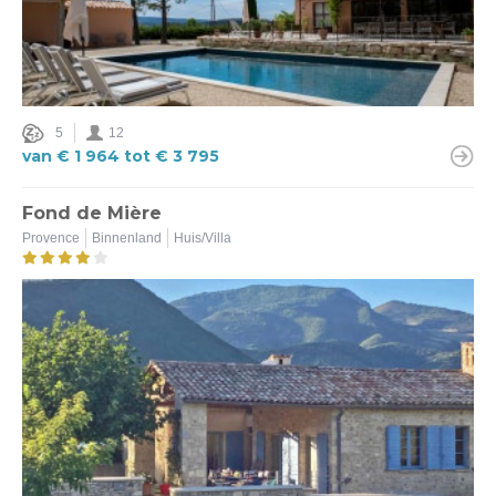
5
12
van € 1 964 tot € 3 795
Fond de Mière
Provence
Binnenland
Huis/Villa