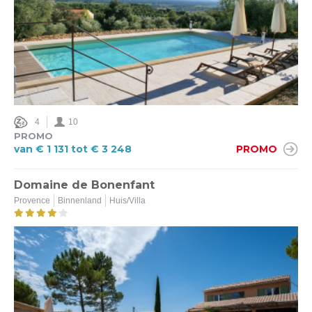
4
10
PROMO
van € 1 131 tot € 3 248
PROMO
Domaine de Bonenfant
Provence
Binnenland
Huis/Villa