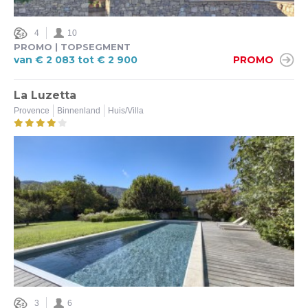
4
10
PROMO | TOPSEGMENT
van € 2 083 tot € 2 900
PROMO
La Luzetta
Provence
Binnenland
Huis/Villa
3
6