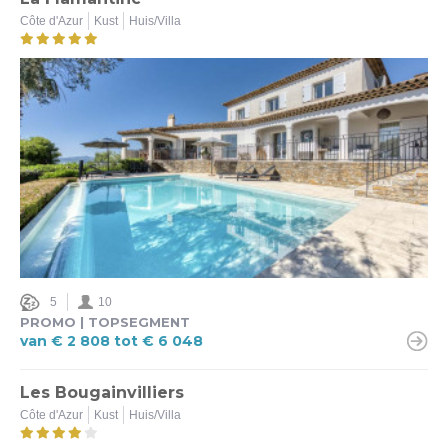
Côte d'Azur
Kust
Huis/Villa
Ja (3)
Nee (2)
Verwarmd zwembad
Ja (5)
Nee (4)
Omheinde tuin
Ja (2)
Nee (3)
5
10
PROMO | TOPSEGMENT
van € 2 808 tot € 6 048
Beveiligd zwembad
Ja (5)
Les Bougainvilliers
Nee (6)
Côte d'Azur
Kust
Huis/Villa