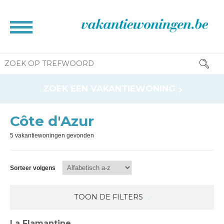
HOME
ZOEK EEN VAKANTIEWONING
BROCHURE
CONTACT
Côte d'Azur
RESERVATIE INFO
5 vakantiewoningen gevonden
INFORMATIE VOOR EIGENAAR
NEWS
Sorteer volgens
TOON DE FILTERS
La Flamantine
Huisdieren toegelaten