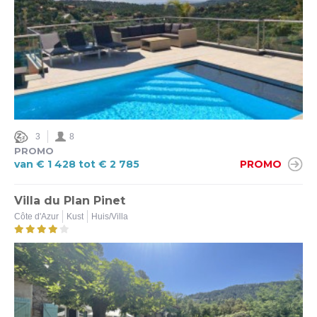
3
8
PROMO
van € 1 428 tot € 2 785
PROMO
Villa du Plan Pinet
Côte d'Azur
Kust
Huis/Villa