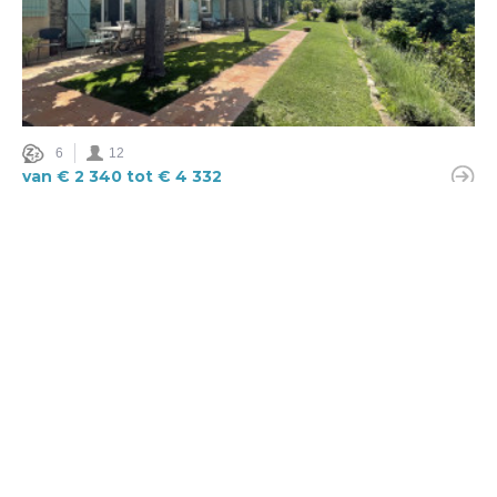
6
12
van € 2 340 tot € 4 332
Villa Gaillarde
Côte d'Azur
Kust
Huis/Villa