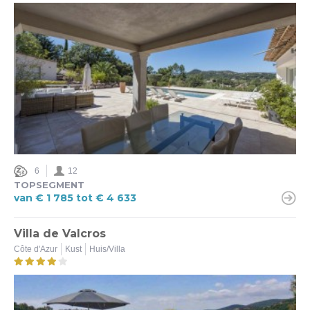
Sterren
4 (4)
5 (1)
6
12
TOPSEGMENT
van € 1 785 tot € 4 633
Villa de Valcros
Côte d'Azur
Kust
Huis/Villa