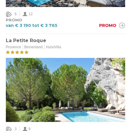
6
12
PROMO
van € 3 190 tot € 3 765
PROMO
La Petite Roque
Provence
Binnenland
Huis/Villa
3
6