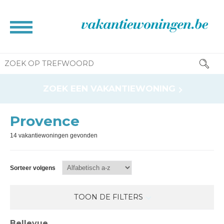
HOME
ZOEK EEN VAKANTIEWONING
BROCHURE
CONTACT
Provence
RESERVATIE INFO
14 vakantiewoningen gevonden
INFORMATIE VOOR EIGENAAR
NEWS
Sorteer volgens
TOON DE FILTERS
Bellevue
Verwarmd zwembad