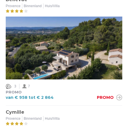
Provence
Binnenland
Huis/Villa
Ja (12)
Nee (2)
Airco
Ja (14)
Nee (6)
Omheinde tuin
Ja (7)
Nee (7)
3
7
PROMO
van € 958 tot € 2 864
PROMO
Beveiligd zwembad
Ja (14)
Cymille
Nee (3)
Provence
Binnenland
Huis/Villa