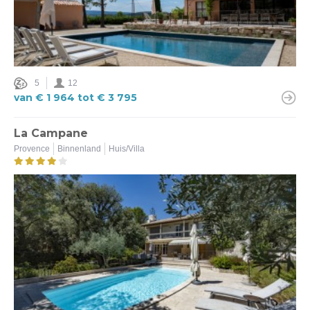
5
12
van € 1 964 tot € 3 795
La Campane
Provence
Binnenland
Huis/Villa