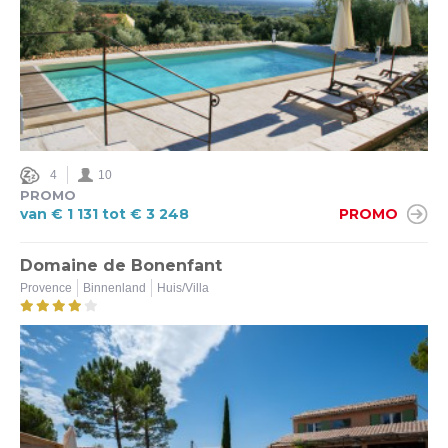
4
10
PROMO
van € 1 131 tot € 3 248
PROMO
Domaine de Bonenfant
Provence
Binnenland
Huis/Villa