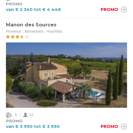
PROMO
van € 2 340 tot € 4 446
PROMO
Manon des Sources
Provence
Binnenland
Huis/Villa
5
12
PROMO
van € 3 990 tot € 3 990
PROMO