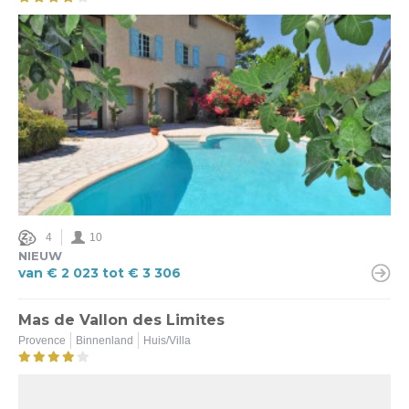
4
10
NIEUW
van € 2 023 tot € 3 306
Mas de Vallon des Limites
Provence
Binnenland
Huis/Villa