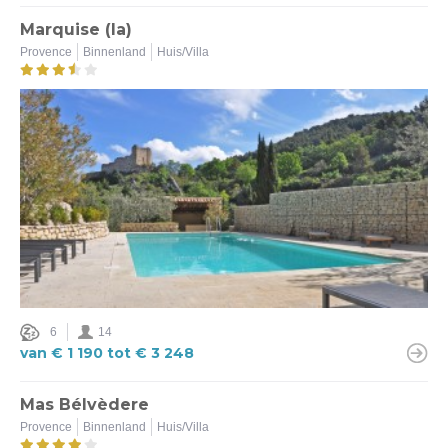
Marquise (la)
Provence
Binnenland
Huis/Villa
6
14
van € 1 190 tot € 3 248
Mas Bélvèdere
Provence
Binnenland
Huis/Villa