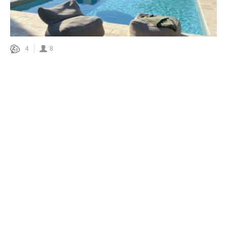
4
8
PROMO
van € 1 607 tot € 3 074
PROMO
Mas la Roubine
Provence
Binnenland
Huis/Villa