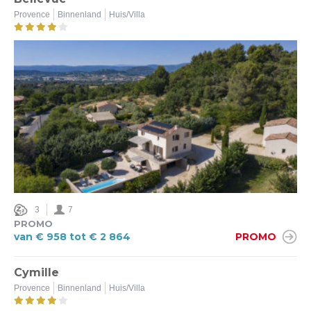
Provence
Binnenland
Huis/Villa
Ja (1)
Nee (16)
Verwarmd zwembad
Ja (15)
Nee (2)
Airco
Ja (17)
Nee (7)
3
7
PROMO
van € 958 tot € 2 864
PROMO
Omheinde tuin
Ja (8)
Cymille
Nee (9)
Provence
Binnenland
Huis/Villa