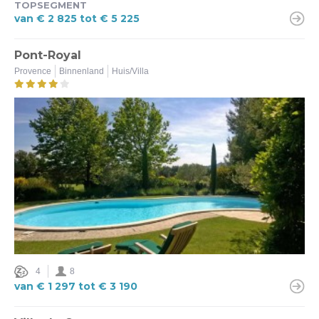
TOPSEGMENT
van € 2 825 tot € 5 225
Pont-Royal
Provence
Binnenland
Huis/Villa
4
8
van € 1 297 tot € 3 190