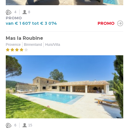
4
8
PROMO
van € 1 607 tot € 3 074
PROMO
Mas la Roubine
Provence
Binnenland
Huis/Villa
6
15