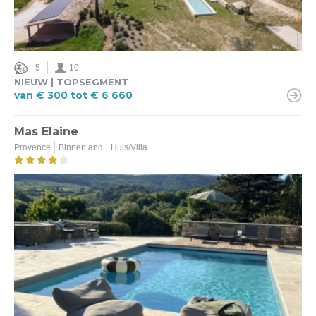
5
10
NIEUW | TOPSEGMENT
van € 300 tot € 6 660
Mas Elaine
Provence
Binnenland
Huis/Villa