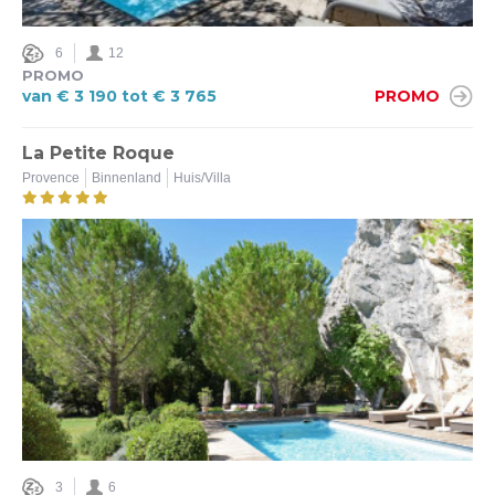
6
12
PROMO
van € 3 190 tot € 3 765
PROMO
La Petite Roque
Provence
Binnenland
Huis/Villa
3
6