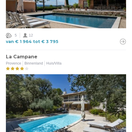
5
12
van € 1 964 tot € 3 795
La Campane
Provence
Binnenland
Huis/Villa