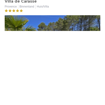
Villa de Carasse
Provence
Binnenland
Huis/Villa
4
8
NIEUW | TOPSEGMENT
van € 2 500 tot € 3 850
Villa de Vaussiere
Provence
Binnenland
Huis/Villa