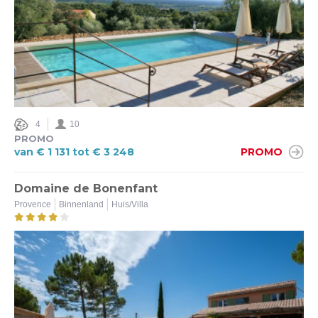
4
10
PROMO
van € 1 131 tot € 3 248
PROMO
Domaine de Bonenfant
Provence
Binnenland
Huis/Villa