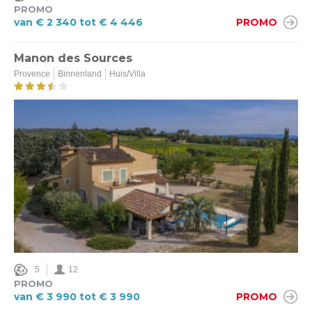
PROMO
van € 2 340 tot € 4 446
PROMO
Manon des Sources
Provence
Binnenland
Huis/Villa
5
12
PROMO
van € 3 990 tot € 3 990
PROMO