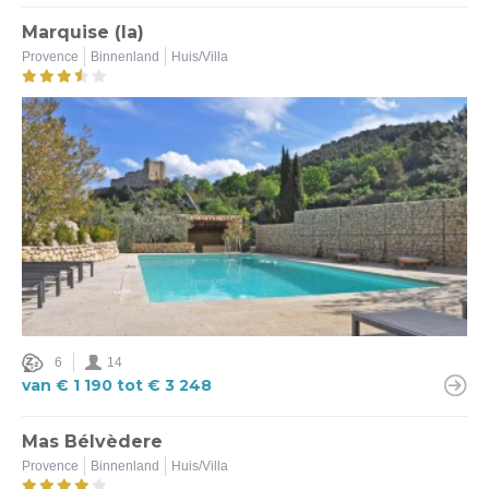
Marquise (la)
Provence
Binnenland
Huis/Villa
6
14
van € 1 190 tot € 3 248
Mas Bélvèdere
Provence
Binnenland
Huis/Villa