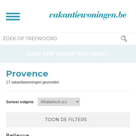
HOME
ZOEK EEN VAKANTIEWONING
BROCHURE
CONTACT
Provence
RESERVATIE INFO
17 vakantiewoningen gevonden
INFORMATIE VOOR EIGENAAR
NEWS
Sorteer volgens
TOON DE FILTERS
Bellevue
Huisdieren toegelaten