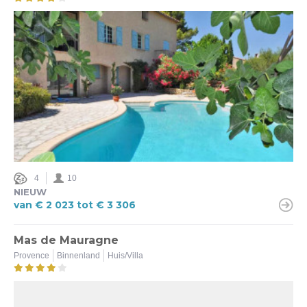
4
10
NIEUW
van € 2 023 tot € 3 306
Mas de Mauragne
Provence
Binnenland
Huis/Villa