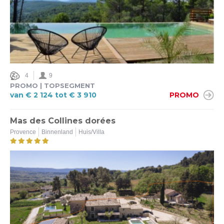
4
9
PROMO | TOPSEGMENT
van € 2 124 tot € 3 910
PROMO
Mas des Collines dorées
Provence
Binnenland
Huis/Villa