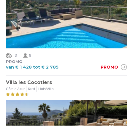
3
8
PROMO
van € 1 428 tot € 2 785
PROMO
Villa les Cocotiers
Côte d'Azur
Kust
Huis/Villa