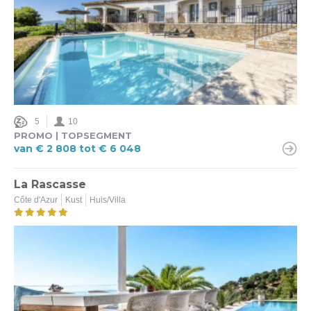
3 (1)
3,5 (2)
4 (5)
4,5 (2)
5 (2)
5
10
Elektrisch laden mogelijk
PROMO | TOPSEGMENT
van € 2 808 tot € 6 048
Ja (3)
Nee (1)
La Rascasse
Côte d'Azur
Kust
Huis/Villa
Ter plaatse laden mogelijk
Ja (5)
Nee (7)