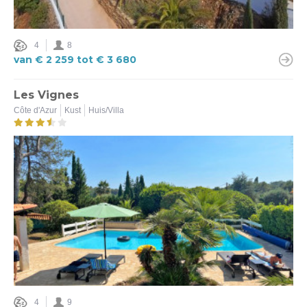
4
8
van € 2 259 tot € 3 680
Les Vignes
Côte d'Azur
Kust
Huis/Villa
4
9