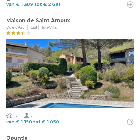
van € 1 309 tot € 2 691
Maison de Saint Arnoux
Côte d'Azur
Kust
Huis/Villa
3
6
van € 1 150 tot € 1 850
Opuntia