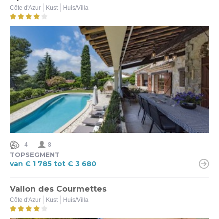
Côte d'Azur
Kust
Huis/Villa
4
8
TOPSEGMENT
van € 1 785 tot € 3 680
Vallon des Courmettes
Côte d'Azur
Kust
Huis/Villa