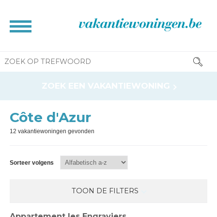
HOME
ZOEK EEN VAKANTIEWONING
BROCHURE
CONTACT
Côte d'Azur
RESERVATIE INFO
12 vakantiewoningen gevonden
INFORMATIE VOOR EIGENAAR
NEWS
Sorteer volgens
TOON DE FILTERS
Appartement les Engraviers
Ligging