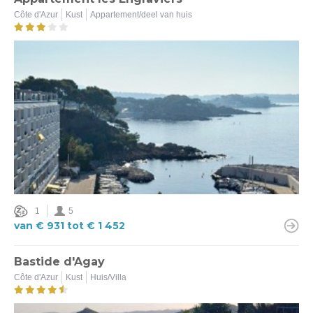
Côte d'Azur
Kust
Appartement/deel van huis
Kust (11)
Binnenland (1)
Type logement
Appartement/deel van huis (1)
Huis/Villa (11)
Huisdieren toegelaten
Ja (5)
Nee (12)
1
5
van € 931 tot € 1 452
Verwarmd zwembad
Bastide d'Agay
Ja (6)
Côte d'Azur
Kust
Huis/Villa
Nee (7)