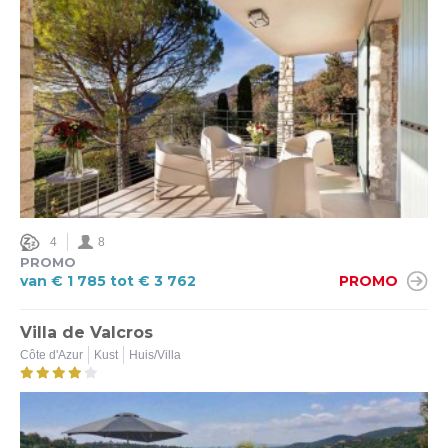
4
8
PROMO
van € 1 785 tot € 3 762
PROMO
Villa de Valcros
Côte d'Azur
Kust
Huis/Villa