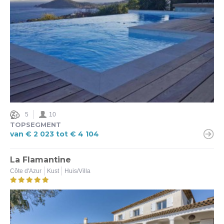
Airco
Ja (11)
Nee (1)
Internet
Ja (12)
Omheinde tuin
5
10
Ja (4)
TOPSEGMENT
van € 2 023 tot € 4 104
Nee (8)
La Flamantine
Beveiligd zwembad
Côte d'Azur
Kust
Huis/Villa
Ja (6)
Nee (6)
Sterren