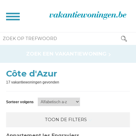
HOME
ZOEK EEN VAKANTIEWONING
BROCHURE
CONTACT
Côte d'Azur
RESERVATIE INFO
17 vakantiewoningen gevonden
INFORMATIE VOOR EIGENAAR
NEWS
Sorteer volgens
TOON DE FILTERS
Appartement les Engraviers
Ligging