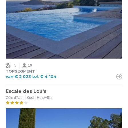
Airco
Ja (16)
Nee (1)
Omheinde tuin
Ja (6)
Nee (11)
5
10
Beveiligd zwembad
TOPSEGMENT
van € 2 023 tot € 4 104
Ja (9)
Nee (8)
Escale des Lou's
Côte d'Azur
Kust
Huis/Villa
Sterren
3 (1)
3,5 (2)
4 (10)