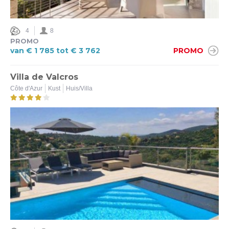
4
8
PROMO
van € 1 785 tot € 3 762
PROMO
Villa de Valcros
Côte d'Azur
Kust
Huis/Villa