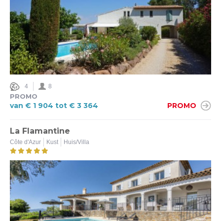
4,5 (2)
5 (2)
Elektrisch laden mogelijk
Ja (3)
Nee (1)
4
8
PROMO
van € 1 904 tot € 3 364
PROMO
Ter plaatse laden mogelijk
Ja (5)
La Flamantine
Nee (12)
Côte d'Azur
Kust
Huis/Villa