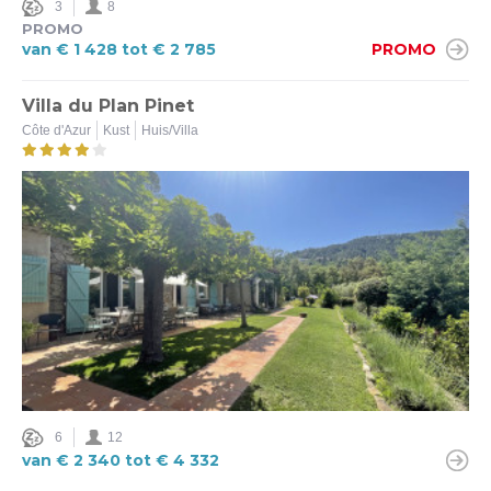
3
8
PROMO
van € 1 428 tot € 2 785
PROMO
Villa du Plan Pinet
Côte d'Azur
Kust
Huis/Villa
6
12
van € 2 340 tot € 4 332