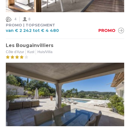
4
8
PROMO | TOPSEGMENT
van € 2 242 tot € 4 480
PROMO
Les Bougainvilliers
Côte d'Azur
Kust
Huis/Villa