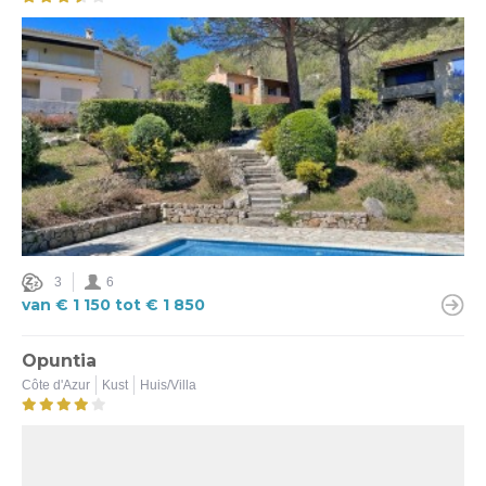
3
6
van € 1 150 tot € 1 850
Opuntia
Côte d'Azur
Kust
Huis/Villa