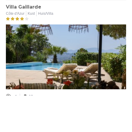
Villa Gaillarde
Côte d'Azur
Kust
Huis/Villa
4
10
van € 2 023 tot € 3 899
Villa les Cocotiers
Côte d'Azur
Kust
Huis/Villa