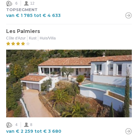
6
12
TOPSEGMENT
van € 1 785 tot € 4 633
Les Palmiers
Côte d'Azur
Kust
Huis/Villa
4
8
van € 2 259 tot € 3 680