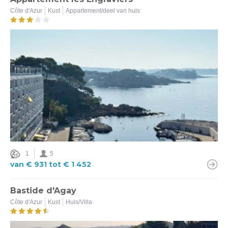
Côte d'Azur
Kust
Appartement/deel van huis
Kust (16)
Binnenland (1)
Type logement
Appartement/deel van huis (1)
Huis/Villa (16)
Huisdieren toegelaten
Ja (5)
Nee (12)
1
5
van € 931 tot € 1 452
Verwarmd zwembad
Bastide d'Agay
Ja (11)
Côte d'Azur
Kust
Huis/Villa
Nee (7)