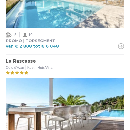
5
10
PROMO | TOPSEGMENT
van € 2 808 tot € 6 048
La Rascasse
Côte d'Azur
Kust
Huis/Villa