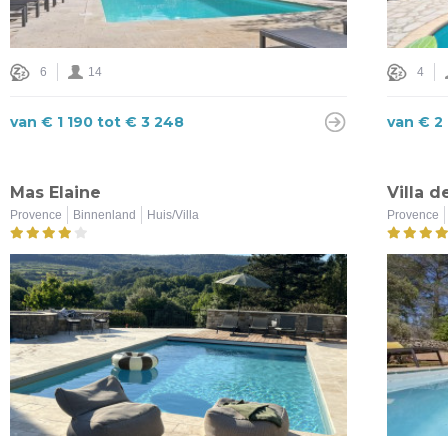
6
14
4
van € 1 190 tot € 3 248
van € 2
Mas Elaine
Villa d
Provence
Binnenland
Huis/Villa
Provence