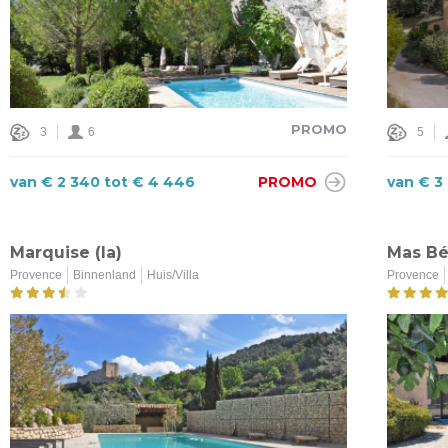
PROMO
3
6
5
van € 2 340 tot € 4 446
PROMO
van € 3
Marquise (la)
Mas Bé
Provence
Binnenland
Huis/Villa
Provence