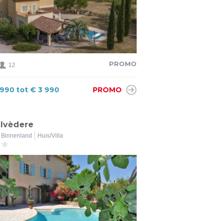
PROMO
12
 990 tot € 3 990
PROMO
lvèdere
Binnenland
Huis/Villa