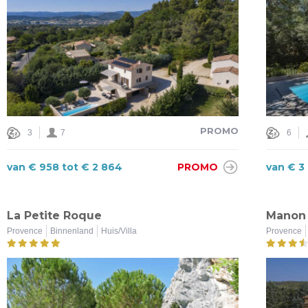
PROMO
3
7
6
van € 958 tot € 2 864
PROMO
van € 3
La Petite Roque
Manon 
Provence
Binnenland
Huis/Villa
Provence