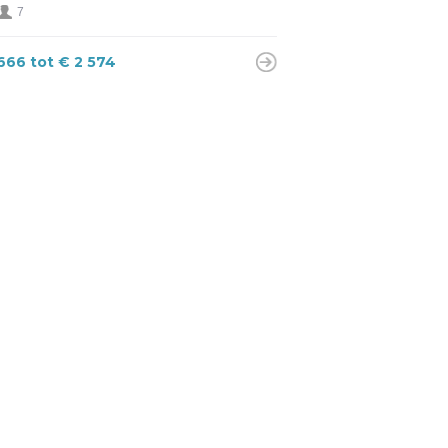
7
 666 tot € 2 574
VAKANTIEWONING
ARDENNEN
nsprakelijkheid + Verzekering
 0745).