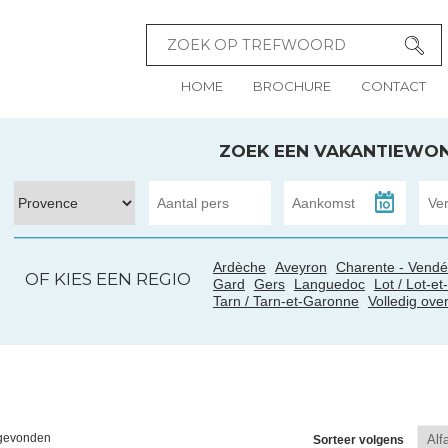
HOME
BROCHURE
CONTACT
ZOEK EEN VAKANTIEWO
Ardèche
Aveyron
Charente - Vend
,
,
OF KIES EEN REGIO
Gard
Gers
Languedoc
Lot / Lot-e
,
,
,
Tarn / Tarn-et-Garonne
Volledig over
,
 gevonden
Sorteer volgens