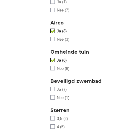
Ja (1)
Nee (7)
Airco
Ja (8)
Nee (3)
Omheinde tuin
Ja (8)
Nee (9)
Beveiligd zwembad
Ja (7)
Nee (1)
Sterren
3,5 (2)
4 (5)