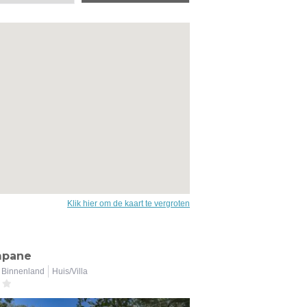
Klik hier om de kaart te vergroten
mpane
Binnenland
Huis/Villa