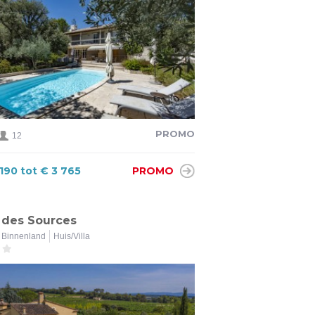
PROMO
12
 190 tot € 3 765
PROMO
des Sources
Binnenland
Huis/Villa