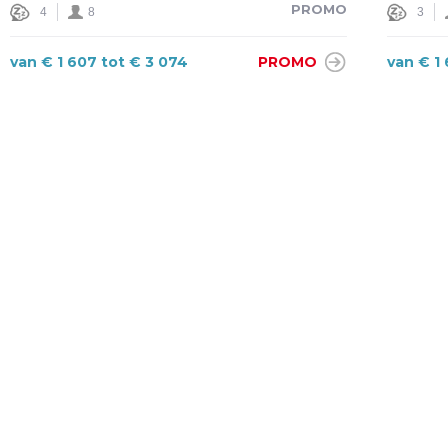
PROMO
4
8
3
van € 1 607 tot € 3 074
PROMO
van € 1
VOLG ONS
OP FACEBOOK
OR
ngsnr. 0890826521
, Actief sinds 1985, Polis B.A. uitbating/beroepsaa
rope N.V.- Albert II-laan 37 te 1030 BRUSSEL (toegelaten onder code
40 Rumst (Terhagen) - 0477437537 -
Stuur ons een mail