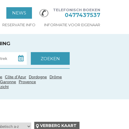
TELEFONISCH BOEKEN
NEWS
0477437537
RESERVATIE INFO
INFORMATIE VOOR EIGENAAR
NING
ée
Côte d'Azur
Dordogne
Drôme
,
,
,
,
t-Garonne
Provence
,
,
zicht
VERBERG KAART